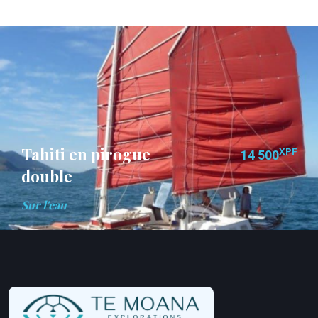
Tahiti en pirogue
XPF
14 500
double
Sur l'eau