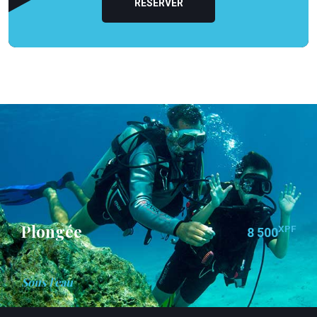
RÉSERVER
Plongée
XPF
8 500
Sous l'eau