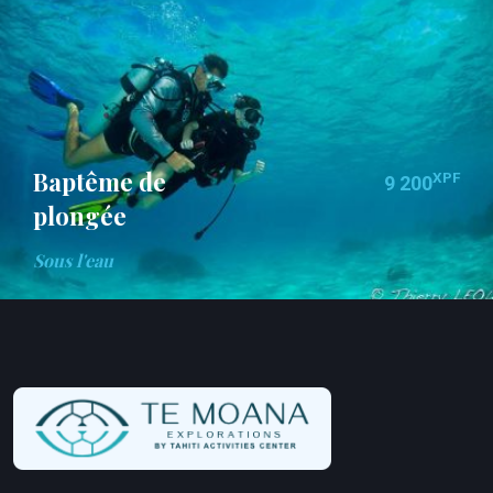
Baptême de
XPF
9 200
plongée
Sous l'eau