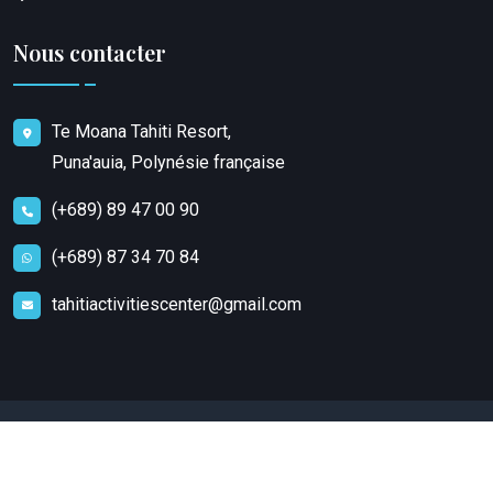
Nous contacter
Te Moana Tahiti Resort,
Puna'auia, Polynésie française
(+689) 89 47 00 90
(+689) 87 34 70 84
tahitiactivitiescenter@gmail.com
Copyright
2023
Tahiti Activities Center
. Tous droits
réservés.