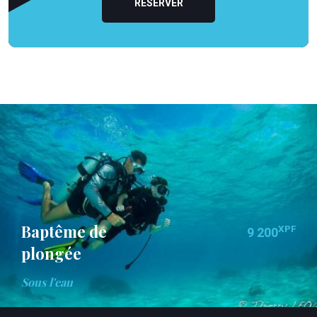
RÉSERVER
Baptême de
XPF
9 200
plongée
Sous l'eau